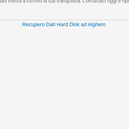
ati metta a rischio la tua tranquillità. Contattaci oggi e ripr