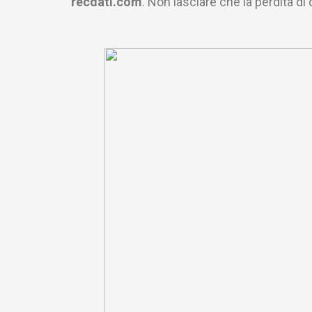
recdati.com
. Non lasciare che la perdita di d